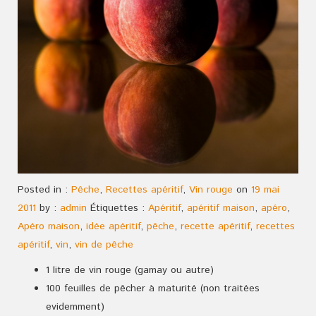
Posted in :
Pêche
,
Recettes apéritif
,
Vin rouge
on
19 mai
2011
by :
admin
Étiquettes :
Apéritif
,
apéritif maison
,
apéro
,
Apéro maison
,
idée apéritif
,
pêche
,
recette apéritif
,
recettes
apéritif
,
vin
,
vin de pêche
1 litre de vin rouge (gamay ou autre)
100 feuilles de pêcher à maturité (non traitées
evidemment)