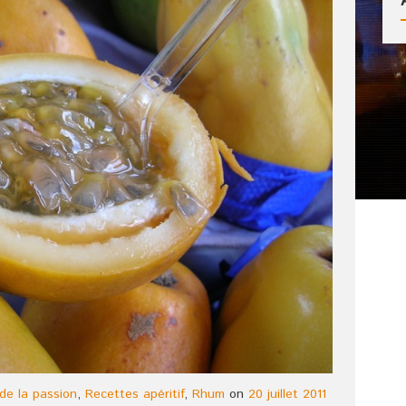
 de la passion
,
Recettes apéritif
,
Rhum
on
20 juillet 2011