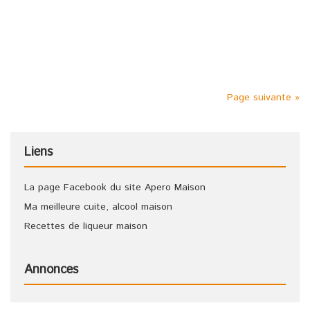
Muscadet 1 litre de jus d’orange 1 bouteille de sucre de
cannes 1 litre de rhum blanc Une recette de punch maison à
déguster de suite !
Page suivante »
Liens
La page Facebook du site Apero Maison
Ma meilleure cuite, alcool maison
Recettes de liqueur maison
Annonces