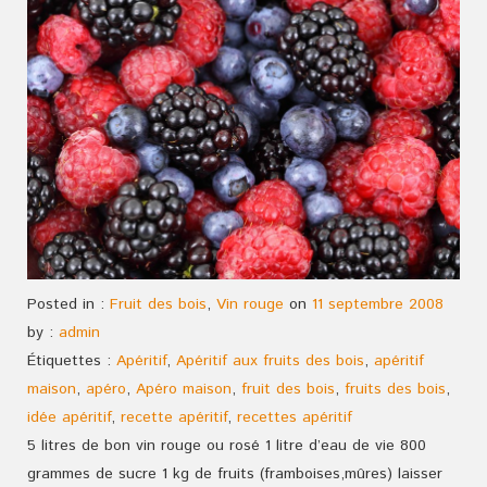
Posted in :
Fruit des bois
,
Vin rouge
on
11 septembre 2008
by :
admin
Étiquettes :
Apéritif
,
Apéritif aux fruits des bois
,
apéritif
maison
,
apéro
,
Apéro maison
,
fruit des bois
,
fruits des bois
,
idée apéritif
,
recette apéritif
,
recettes apéritif
5 litres de bon vin rouge ou rosé 1 litre d’eau de vie 800
grammes de sucre 1 kg de fruits (framboises,mûres) laisser