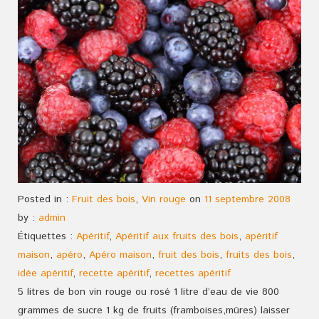
Posted in :
Fruit des bois
,
Vin rouge
on
11 septembre 2008
by :
admin
Étiquettes :
Apéritif
,
Apéritif aux fruits des bois
,
apéritif
maison
,
apéro
,
Apéro maison
,
fruit des bois
,
fruits des bois
,
idée apéritif
,
recette apéritif
,
recettes apéritif
5 litres de bon vin rouge ou rosé 1 litre d’eau de vie 800
grammes de sucre 1 kg de fruits (framboises,mûres) laisser