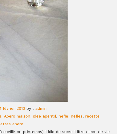
1 février 2013
by :
admin
s
,
Apéro maison
,
idée apéritif
,
nefle
,
nèfles
,
recette
cettes apéro
 cueillir au printemps) 1 kilo de sucre 1 litre d’eau de vie