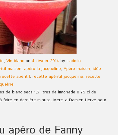
de
,
Vin blanc
on
4 février 2014
by :
admin
ritif maison
,
apéro la jacqueline
,
Apéro maison
,
idée
,
recette apéritif
,
recette apéritif jacqueline
,
recette
queline
res de blanc secs 1,5 litres de limonade 0.75 cl de
 à faire en dernière minute. Merci à Damien Hervé pour
ou apéro de Fanny