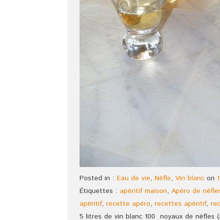
Posted in :
Eau de vie
,
Nèfle
,
Vin blanc
on
1
Étiquettes :
apéritif maison
,
Apéro de nèfle
apéritif
,
recette apéro
,
recettes apéritif
,
re
5 litres de vin blanc 100 noyaux de nèfles (à