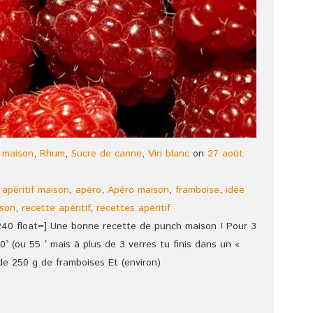
 maison
,
Rhum
,
Sucre de canne
,
Vin blanc
on
27 août
,
apéritif maison
,
apéro
,
Apéro maison
,
framboise
,
idée
son
,
recette apéritif
,
recettes apéritif
240 float=] Une bonne recette de punch maison ! Pour 3
0° (ou 55 ° mais à plus de 3 verres tu finis dans un «
de 250 g de framboises Et (environ)