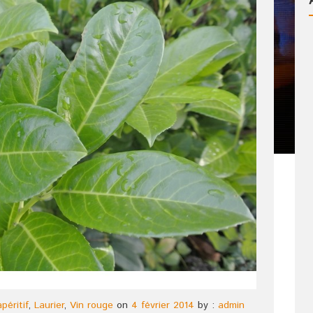
péritif
,
Laurier
,
Vin rouge
on
4 février 2014
by :
admin