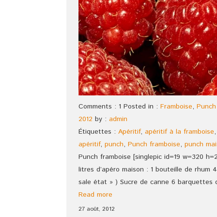
Comments : 1 Posted in :
Framboise
,
Punch
2012
by :
admin
Étiquettes :
Apéritif
,
apéritif à la framboise
apéritif
,
punch
,
Punch framboise
,
punch mai
Punch framboise [singlepic id=19 w=320 h=
litres d’apéro maison : 1 bouteille de rhum 4
sale état » ) Sucre de canne 6 barquettes 
Read more
27 août, 2012