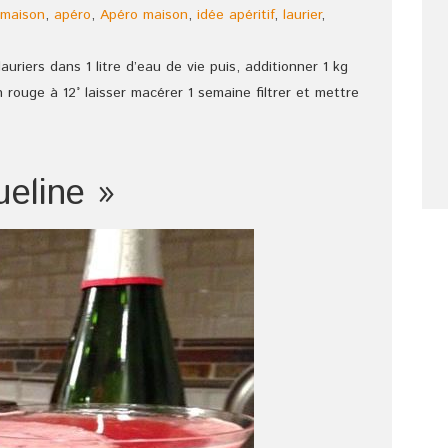
f maison
,
apéro
,
Apéro maison
,
idée apéritif
,
laurier
,
uriers dans 1 litre d’eau de vie puis, additionner 1 kg
 rouge à 12° laisser macérer 1 semaine filtrer et mettre
ueline »