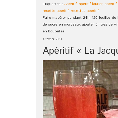
Étiquettes :
Apéritif
,
apéritif laurier
,
apériti
recette apéritif
,
recettes apéritif
Faire macérer pendant 24h, 120 feuilles de la
de sucre en morceaux ajouter 3 litres de vin
en bouteilles
4 février, 2014
Apéritif « La Jacq