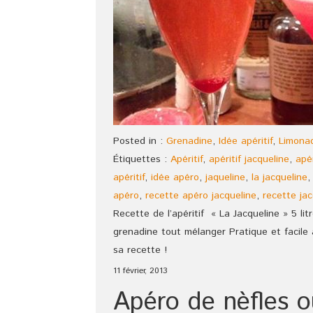
Posted in :
Grenadine
,
Idée apéritif
,
Limona
Étiquettes :
Apéritif
,
apéritif jacqueline
,
apé
apéritif
,
idée apéro
,
jaqueline
,
la jacqueline
apéro
,
recette apéro jacqueline
,
recette jac
Recette de l’apéritif « La Jacqueline » 5 lit
grenadine tout mélanger Pratique et facile
sa recette !
11 février, 2013
Apéro de nèfles 