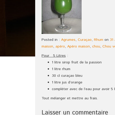
Posted in :
Agrumes
,
Curaçao
,
Rhum
on
31
maison
,
apéro
,
Apéro maison
,
chou
,
Chou v
Pour 5 Litres
:
1 litre sirop fruit de la passion
1 litre rhum
30 cl curaçao bleu
1 litre jus d’orange
compléter avec de l’eau pour avoir 5 l
Tout mélanger et mettre au frais.
Laisser un commentaire