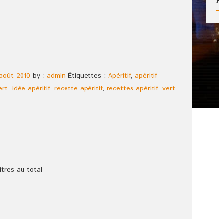
 août 2010
by :
admin
Étiquettes :
Apéritif
,
apéritif
ert
,
idée apéritif
,
recette apéritif
,
recettes apéritif
,
vert
itres au total