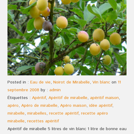
Posted in :
Eau de vie
,
Noirot de Mirabelle
,
Vin blanc
on
11
septembre 2008
by :
admin
Étiquettes :
Apéritif
,
Apéritif de mirabelle
,
apéritif maison
,
apéro
,
Apéro de mirabelle
,
Apéro maison
,
idée apéritif
,
mirabelle
,
mirabelles
,
recette apéritif
,
recette apéro
mirabelle
,
recettes apéritif
Apéritif de mirabelle 5 litres de vin blanc 1 litre de bonne eau