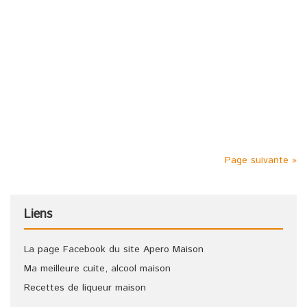
Étiquettes :
Apéritif
,
apéritif maison
,
apéro
,
Apéro maison
,
idée apéritif
,
punch
,
Punch au vin blanc
,
recette apéritif
,
recette punch
,
recettes apéritif
,
recettes punch
Pour ce punch maison il vous faut : 5 litres de vin blanc 1
litre de rhum 1 litre de sucre de canne 3 citrons verts
Laisser macérer le tout pendant 8 jours. Servir très frais,
cette recette de punch n’en sera que meilleure.
Page suivante »
Liens
La page Facebook du site Apero Maison
Ma meilleure cuite, alcool maison
Recettes de liqueur maison