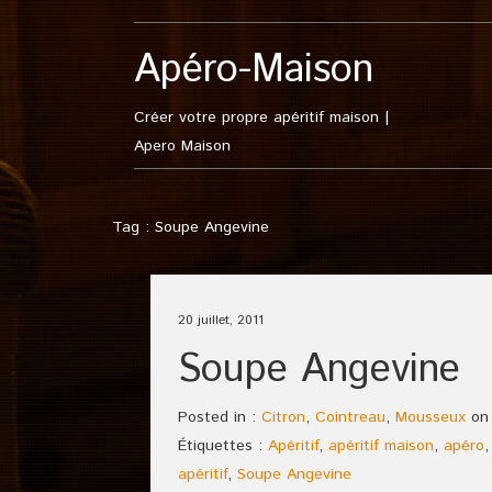
Apéro-Maison
Créer votre propre apéritif maison |
Apero Maison
Tag : Soupe Angevine
20 juillet, 2011
Soupe Angevine
Posted in :
Citron
,
Cointreau
,
Mousseux
o
Étiquettes :
Apéritif
,
apéritif maison
,
apéro
apéritif
,
Soupe Angevine