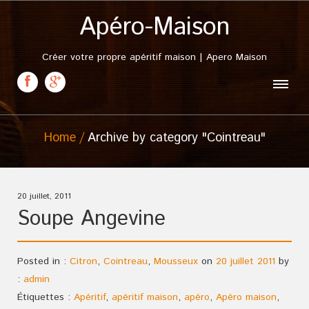
Apéro-Maison
Créer votre propre apéritif maison | Apero Maison
Home
Archive by category "Cointreau"
20 juillet, 2011
Soupe Angevine
Posted in :
Citron
,
Cointreau
,
Mousseux
on
20 juillet 2011
by
:
admin
Étiquettes :
Apéritif
,
apéritif maison
,
apéro
,
Apéro maison
,