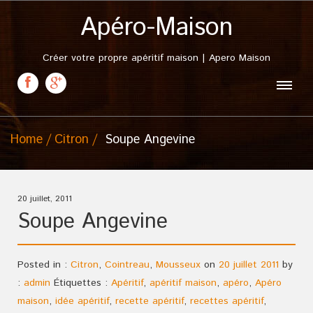
Apéro-Maison
Créer votre propre apéritif maison | Apero Maison
Home
Citron
Soupe Angevine
20 juillet, 2011
Soupe Angevine
Posted in :
Citron
,
Cointreau
,
Mousseux
on
20 juillet 2011
by
:
admin
Étiquettes :
Apéritif
,
apéritif maison
,
apéro
,
Apéro
maison
,
idée apéritif
,
recette apéritif
,
recettes apéritif
,