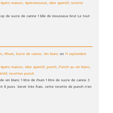
,
Apéro maison
,
Apéromousse
,
idée apéritif
,
recette
 sitop de sucre de canne 1 blle de mousseux brut Le tout
on
,
Rhum
,
Sucre de canne
,
Vin blanc
on
11 septembre
,
Apéro maison
,
idée apéritif
,
punch
,
Punch au vin blanc
,
ritif
,
recettes punch
de vin blanc 1 litre de rhum 1 litre de sucre de canne 3
t 8 jours. Servir très frais, cette recette de punch n’en