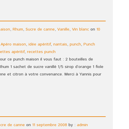
aison
,
Rhum
,
Sucre de canne
,
Vanille
,
Vin blanc
on
10
,
Apéro maison
,
idée apéritif
,
nantais
,
punch
,
Punch
ettes apéritif
,
recettes punch
ur ce punch maison il vous faut : 2 bouteilles de
hum 1 sachet de sucre vanillé 1/5 sirop d’orange 1 fiole
nne et citron à votre convenance. Merci à Yannis pour
cre de canne
on
11 septembre 2008
by :
admin