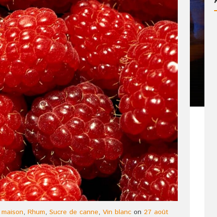
 maison
,
Rhum
,
Sucre de canne
,
Vin blanc
on
27 août