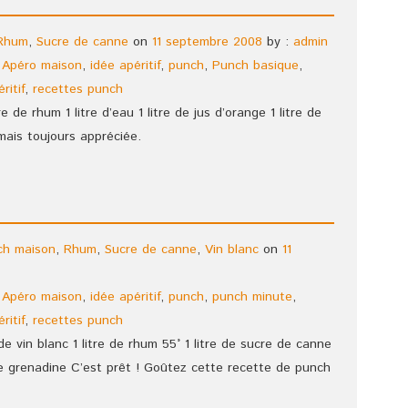
Rhum
,
Sucre de canne
on
11 septembre 2008
by :
admin
,
Apéro maison
,
idée apéritif
,
punch
,
Punch basique
,
ritif
,
recettes punch
re de rhum 1 litre d’eau 1 litre de jus d’orange 1 litre de
ais toujours appréciée.
ch maison
,
Rhum
,
Sucre de canne
,
Vin blanc
on
11
,
Apéro maison
,
idée apéritif
,
punch
,
punch minute
,
ritif
,
recettes punch
de vin blanc 1 litre de rhum 55° 1 litre de sucre de canne
 de grenadine C’est prêt ! Goûtez cette recette de punch