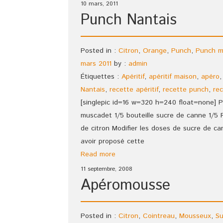
10 mars, 2011
Punch Nantais
Posted in :
Citron
,
Orange
,
Punch
,
Punch m
mars 2011
by :
admin
Étiquettes :
Apéritif
,
apéritif maison
,
apéro
Nantais
,
recette apéritif
,
recette punch
,
rec
[singlepic id=16 w=320 h=240 float=none] Po
muscadet 1/5 bouteille sucre de canne 1/5 R
de citron Modifier les doses de sucre de ca
avoir proposé cette
Read more
11 septembre, 2008
Apéromousse
Posted in :
Citron
,
Cointreau
,
Mousseux
,
Su