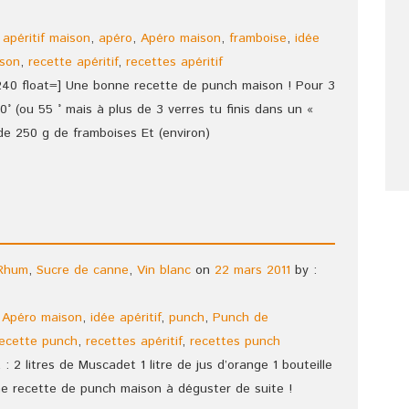
,
apéritif maison
,
apéro
,
Apéro maison
,
framboise
,
idée
son
,
recette apéritif
,
recettes apéritif
240 float=] Une bonne recette de punch maison ! Pour 3
0° (ou 55 ° mais à plus de 3 verres tu finis dans un «
de 250 g de framboises Et (environ)
Rhum
,
Sucre de canne
,
Vin blanc
on
22 mars 2011
by :
,
Apéro maison
,
idée apéritif
,
punch
,
Punch de
recette punch
,
recettes apéritif
,
recettes punch
 : 2 litres de Muscadet 1 litre de jus d’orange 1 bouteille
ne recette de punch maison à déguster de suite !