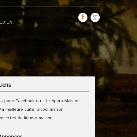
ÉDIENT
Liens
La page Facebook du site Apero Maison
Ma meilleure cuite, alcool maison
Recettes de liqueur maison