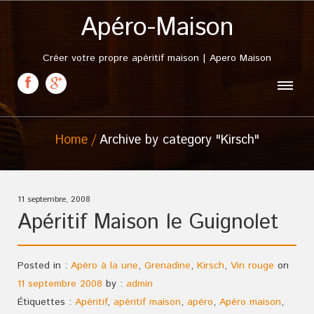
Apéro-Maison
Créer votre propre apéritif maison | Apero Maison
Home
Archive by category "Kirsch"
11 septembre, 2008
Apéritif Maison le Guignolet
Posted in :
Apéro à la une
,
Grenadine
,
Kirsch
,
Vin rouge
on
11 septembre 2008
by :
admin
Étiquettes :
Apéritif
,
apéritif maison
,
apéro
,
Apéro maison
,