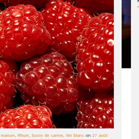
 maison
,
Rhum
,
Sucre de canne
,
Vin blanc
on
27 août