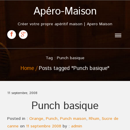
Apéro-Maison
Créer votre propre apéritif maison | Apero Maison
Tag : Punch basique
Home
Posts tagged "Punch basique"
11 septembre, 2008
Punch basique
Posted in :
Orange
,
Punch
,
Punch maison
,
Rhum
,
Sucre de
canne
on
11 septembre 2008
by :
admin