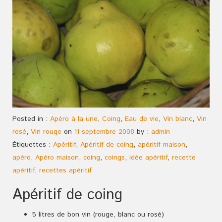
Posted in :
Apéro à la une
,
Coing
,
Eau de vie
,
Vin blanc
,
Vin
rosé
,
Vin rouge
on
11 septembre 2008
by :
admin
Étiquettes :
Apéritif
,
Apéritif de coing
,
apéritif maison
,
apéro
,
Apéro maison
,
coing
,
coings
,
idée apéritif
,
recette
apéritif
,
recettes apéritif
Apéritif de coing
5 litres de bon vin (rouge, blanc ou rosé)