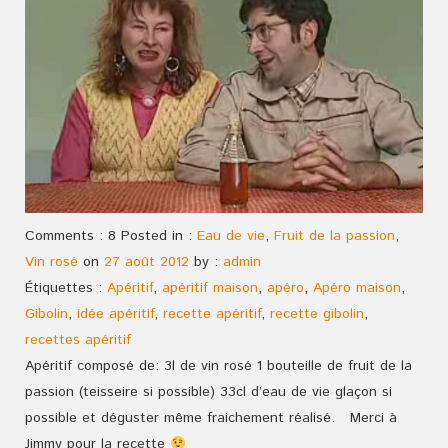
Comments : 8 Posted in :
Eau de vie
,
Fruit de la passion
,
Vin rosé
on
27 août 2012
by :
admin
Étiquettes :
Apéritif
,
apéritif maison
,
apéro
,
Apéro maison
,
Gibolin
,
idée apéritif
,
recette apéritif
,
recette gibolin
,
recettes apéritif
Apéritif composé de: 3l de vin rosé 1 bouteille de fruit de la
passion (teisseire si possible) 33cl d’eau de vie glaçon si
possible et déguster même fraichement réalisé. Merci à
Jimmy pour la recette