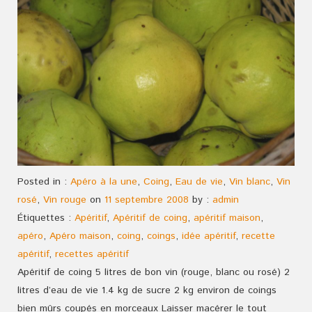
Posted in :
Apéro à la une
,
Coing
,
Eau de vie
,
Vin blanc
,
Vin
rosé
,
Vin rouge
on
11 septembre 2008
by :
admin
Étiquettes :
Apéritif
,
Apéritif de coing
,
apéritif maison
,
apéro
,
Apéro maison
,
coing
,
coings
,
idée apéritif
,
recette
apéritif
,
recettes apéritif
Apéritif de coing 5 litres de bon vin (rouge, blanc ou rosé) 2
litres d’eau de vie 1.4 kg de sucre 2 kg environ de coings
bien mûrs coupés en morceaux Laisser macérer le tout