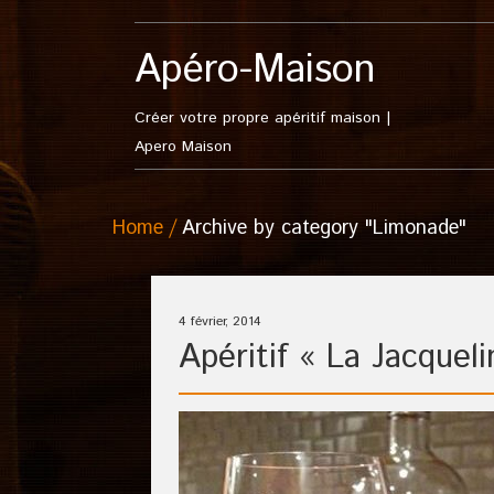
Apéro-Maison
Créer votre propre apéritif maison |
Apero Maison
Home
Archive by category "Limonade"
4 février, 2014
Apéritif « La Jacqueli