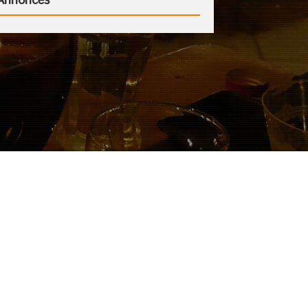
Annonces