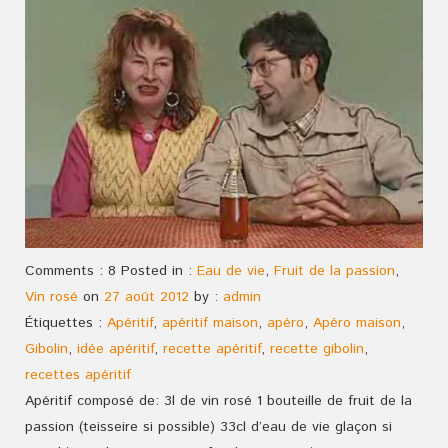
Comments : 8 Posted in :
Eau de vie
,
Fruit de la passion
,
Vin rosé
on
27 août 2012
by :
admin
Étiquettes :
Apéritif
,
apéritif maison
,
apéro
,
Apéro maison
,
Gibolin
,
idée apéritif
,
recette apéritif
,
recette gibolin
,
recettes apéritif
Apéritif composé de: 3l de vin rosé 1 bouteille de fruit de la
passion (teisseire si possible) 33cl d’eau de vie glaçon si