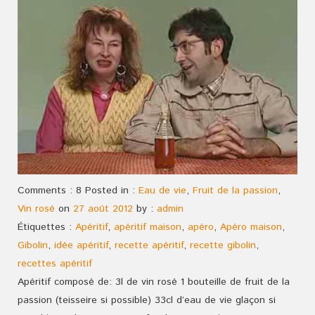
Comments : 8 Posted in :
Eau de vie
,
Fruit de la passion
,
Vin rosé
on
27 août 2012
by :
admin
Étiquettes :
Apéritif
,
apéritif maison
,
apéro
,
Apéro maison
,
Gibolin
,
idée apéritif
,
recette apéritif
,
recette gibolin
,
recettes apéritif
Apéritif composé de: 3l de vin rosé 1 bouteille de fruit de la
passion (teisseire si possible) 33cl d’eau de vie glaçon si