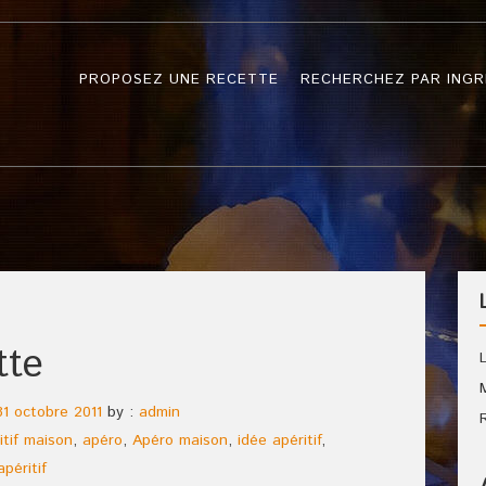
PROPOSEZ UNE RECETTE
RECHERCHEZ PAR INGR
tte
31 octobre 2011
by :
admin
itif maison
,
apéro
,
Apéro maison
,
idée apéritif
,
péritif