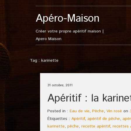
Apéro-Maison
Créer votre propre apéritif maison |
Apero Maison
Tag : karinette
31 octobre, 2011
Apéritif : la karine
Posted in :
Eau de vie
,
Pêche
,
Vin rosé
on
Étiquettes :
Apéritif
,
apéritif de pêche
,
apér
karinette
,
pêche
,
recette apéritif
,
recettes a