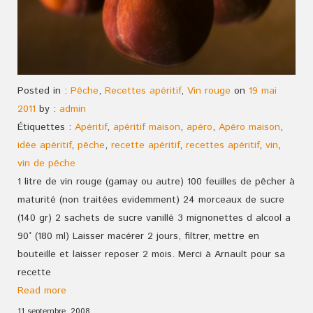
Posted in :
Pêche
,
Recettes apéritif
,
Vin rouge
on
19 mai
2011
by :
admin
Étiquettes :
Apéritif
,
apéritif maison
,
apéro
,
Apéro maison
,
idée apéritif
,
pêche
,
recette apéritif
,
recettes apéritif
,
vin
,
vin de pêche
1 litre de vin rouge (gamay ou autre) 100 feuilles de pêcher à
maturité (non traitées evidemment) 24 morceaux de sucre
(140 gr) 2 sachets de sucre vanillé 3 mignonettes d alcool a
90° (180 ml) Laisser macérer 2 jours, filtrer, mettre en
bouteille et laisser reposer 2 mois. Merci à Arnault pour sa
recette
Read more
11 septembre, 2008