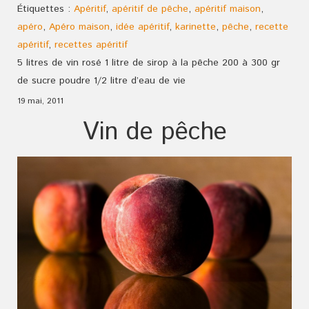
Étiquettes :
Apéritif
,
apéritif de pêche
,
apéritif maison
,
apéro
,
Apéro maison
,
idée apéritif
,
karinette
,
pêche
,
recette
apéritif
,
recettes apéritif
5 litres de vin rosé 1 litre de sirop à la pêche 200 à 300 gr
de sucre poudre 1/2 litre d’eau de vie
19 mai, 2011
Vin de pêche