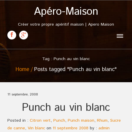
Apéro-Maison
Créer votre propre apéritif maison | Apero Maison
Tag : Punch au vin blanc
Home
Posts tagged "Punch au vin blanc"
11 septembre, 2008
Punch au vin blanc
Posted in :
Citron vert
,
Punch
,
Punch maison
,
Rhum
,
Sucre
de canne
,
Vin blanc
on
11 septembre 2008
by :
admin