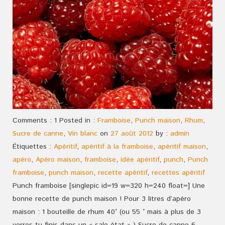
Comments : 1 Posted in :
Framboise
,
Punch maison
,
Rhum
,
Sucre de canne
,
Vin blanc
on
27 août 2012
by :
admin
Étiquettes :
Apéritif
,
apéritif à la framboise
,
apéritif maison
,
apéro
,
Apéro maison
,
framboise
,
idée apéritif
,
punch
,
Punch
framboise
,
punch maison
,
recette apéritif
,
recettes apéritif
Punch framboise [singlepic id=19 w=320 h=240 float=] Une
bonne recette de punch maison ! Pour 3 litres d’apéro
maison : 1 bouteille de rhum 40° (ou 55 ° mais à plus de 3
verres tu finis dans un « sale état » ) Sucre de canne 6