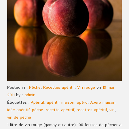
Posted in :
Pêche
,
Recettes apéritif
,
Vin rouge
on
19 mai
2011
by :
admin
Étiquettes :
Apéritif
,
apéritif maison
,
apéro
,
Apéro maison
,
idée apéritif
,
pêche
,
recette apéritif
,
recettes apéritif
,
vin
,
vin de pêche
1 litre de vin rouge (gamay ou autre) 100 feuilles de pêcher à