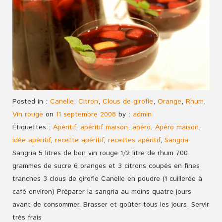
Posted in :
Canelle
,
Citron
,
Clous de girofle
,
Orange
,
Rhum
,
Vin rouge
on
11 septembre 2008
by :
admin
Étiquettes :
Apéritif
,
apéritif maison
,
apéro
,
Apéro maison
,
idée apéritif
,
recette apéritif
,
recettes apéritif
,
Sangria
Sangria 5 litres de bon vin rouge 1/2 litre de rhum 700
grammes de sucre 6 oranges et 3 citrons coupés en fines
tranches 3 clous de girofle Canelle en poudre (1 cuillerée à
café environ) Préparer la sangria au moins quatre jours
avant de consommer. Brasser et goûter tous les jours. Servir
très frais