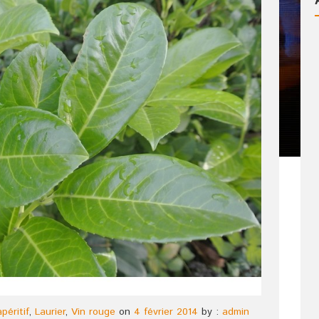
péritif
,
Laurier
,
Vin rouge
on
4 février 2014
by :
admin