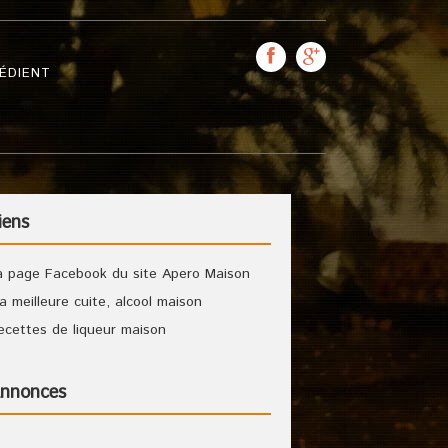
ÉDIENT
iens
a page Facebook du site Apero Maison
a meilleure cuite, alcool maison
ecettes de liqueur maison
nnonces