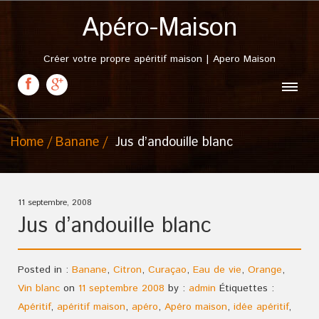
Apéro-Maison
Créer votre propre apéritif maison | Apero Maison
Home
Banane
Jus d’andouille blanc
11 septembre, 2008
Jus d’andouille blanc
Posted in :
Banane
,
Citron
,
Curaçao
,
Eau de vie
,
Orange
,
Vin blanc
on
11 septembre 2008
by :
admin
Étiquettes :
Apéritif
,
apéritif maison
,
apéro
,
Apéro maison
,
idée apéritif
,