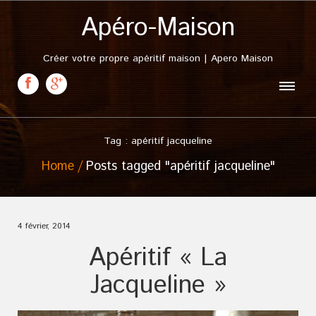
Apéro-Maison
Créer votre propre apéritif maison | Apero Maison
Tag : apéritif jacqueline
Home
Posts tagged "apéritif jacqueline"
4 février, 2014
Apéritif « La
Jacqueline »