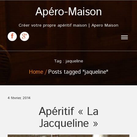
Apéro-Maison
Créer votre propre apéritif maison | Apero Maison
Tag : jaqueline
Home
Posts tagged "jaqueline"
4 février, 2014
Apéritif « La
Jacqueline »