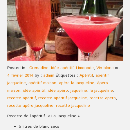
Posted in :
Grenadine
,
Idée apéritif
,
Limonade
,
Vin blanc
on
4 février 2014
by :
admin
Étiquettes :
Apéritif
,
apéritif
jacqueline
,
apéritif maison
,
apéro la jacqueline
,
Apéro
maison
,
idée apéritif
,
idée apéro
,
jaqueline
,
la jacqueline
,
recette apéritif
,
recette apéritif jacqueline
,
recette apéro
,
recette apéro jacqueline
,
recette jacqueline
Recette de l’apéritif « La Jacqueline »
5 litres de blanc secs