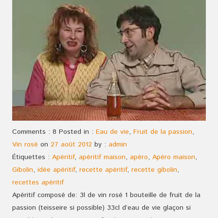
Comments : 8 Posted in :
Eau de vie
,
Fruit de la passion
,
Vin rosé
on
27 août 2012
by :
admin
Étiquettes :
Apéritif
,
apéritif maison
,
apéro
,
Apéro maison
,
Gibolin
,
idée apéritif
,
recette apéritif
,
recette gibolin
,
recettes apéritif
Apéritif composé de: 3l de vin rosé 1 bouteille de fruit de la
passion (teisseire si possible) 33cl d’eau de vie glaçon si