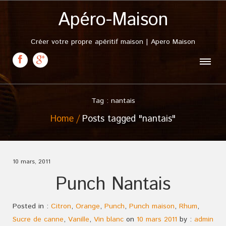
Apéro-Maison
Créer votre propre apéritif maison | Apero Maison
Tag : nantais
Home
Posts tagged "nantais"
10 mars, 2011
Punch Nantais
Posted in :
Citron
,
Orange
,
Punch
,
Punch maison
,
Rhum
,
Sucre de canne
,
Vanille
,
Vin blanc
on
10 mars 2011
by :
admin