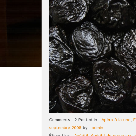
Comments : 2 Posted in :
Apéro à la une
,
E
septembre 2008
by :
admin
Étiquettes :
Apéritif
,
Apéritif de pruneaux
,
a