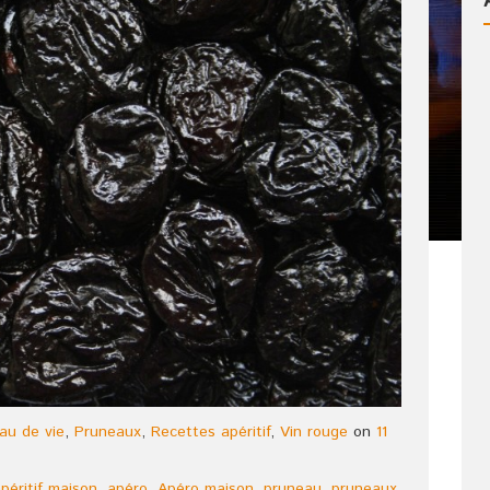
au de vie
,
Pruneaux
,
Recettes apéritif
,
Vin rouge
on
11
péritif maison
,
apéro
,
Apéro maison
,
pruneau
,
pruneaux