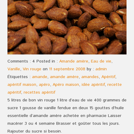
Comments : 4 Posted in :
Amande amère
,
Eau de vie
,
Vanille
,
Vin rouge
on
11 septembre 2008
by :
admin
Étiquettes :
amande
,
amande amère
,
amandes
,
Apéritif
,
apéritif maison
,
apéro
,
Apéro maison
,
idée apéritif
,
recette
apéritif
,
recettes apéritif
5 litres de bon vin rouge 1 litre d’eau de vie 400 grammes de
sucre 1 gousse de vanille fendue en deux 15 gouttes d’huile
essentielle d’amande amère achetée en pharmacie Laisser
macérer 3 ou 4 semaine Brasser et goûter tous les jours.
Rajouter du sucre si besoin.