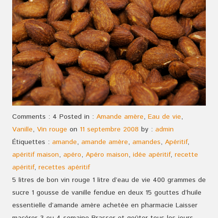
Comments : 4 Posted in :
Amande amère
,
Eau de vie
,
Vanille
,
Vin rouge
on
11 septembre 2008
by :
admin
Étiquettes :
amande
,
amande amère
,
amandes
,
Apéritif
,
apéritif maison
,
apéro
,
Apéro maison
,
idée apéritif
,
recette
apéritif
,
recettes apéritif
5 litres de bon vin rouge 1 litre d’eau de vie 400 grammes de
sucre 1 gousse de vanille fendue en deux 15 gouttes d’huile
essentielle d’amande amère achetée en pharmacie Laisser