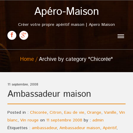
Apéro-Maison
Créer votre propre apéritif maison | Apero Maison
Home
Archive by category "Chicorée"
11 septembre, 2008
Ambassadeur maison
Posted in :
Chicorée
,
Citron
,
Eau de vie
,
Orange
,
Vanille
,
Vin
blanc
,
Vin rouge
on
11 septembre 2008
by :
admin
Étiquettes :
ambassadeur
,
Ambassadeur maison
,
Apéritif
,