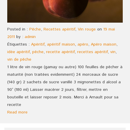
Posted in :
Pêche
,
Recettes apéritif
,
Vin rouge
on
19 mai
2011
by :
admin
Étiquettes :
Apéritif
,
apéritif maison
,
apéro
,
Apéro maison
,
idée apéritif
,
pêche
,
recette apéritif
,
recettes apéritif
,
vin
,
vin de pêche
1 litre de vin rouge (gamay ou autre) 100 feuilles de pêcher à
maturité (non traitées evidemment) 24 morceaux de sucre
(140 gr) 2 sachets de sucre vanillé 3 mignonettes d alcool a
90° (180 ml) Laisser macérer 2 jours, filtrer, mettre en
bouteille et laisser reposer 2 mois. Merci à Arnault pour sa
recette
Read more