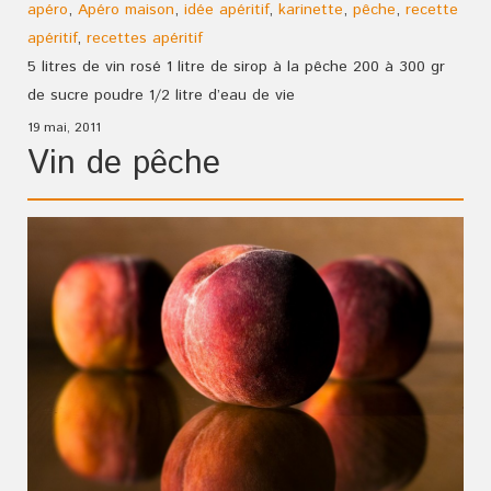
apéro
,
Apéro maison
,
idée apéritif
,
karinette
,
pêche
,
recette
apéritif
,
recettes apéritif
5 litres de vin rosé 1 litre de sirop à la pêche 200 à 300 gr
de sucre poudre 1/2 litre d’eau de vie
19 mai, 2011
Vin de pêche