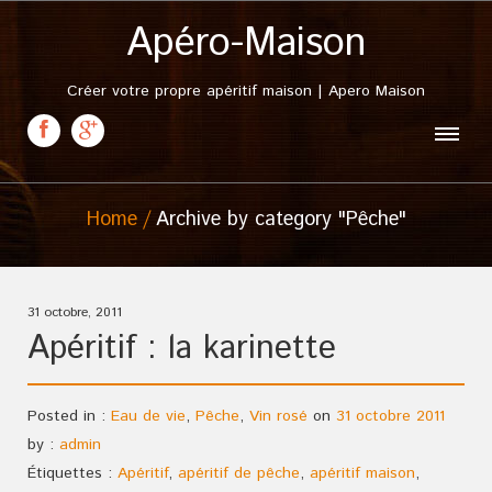
Apéro-Maison
Créer votre propre apéritif maison | Apero Maison
Home
Archive by category "Pêche"
31 octobre, 2011
Apéritif : la karinette
Posted in :
Eau de vie
,
Pêche
,
Vin rosé
on
31 octobre 2011
by :
admin
Étiquettes :
Apéritif
,
apéritif de pêche
,
apéritif maison
,