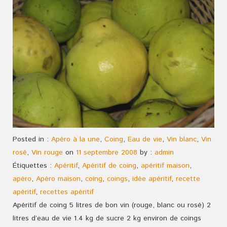
Posted in :
Apéro à la une
,
Coing
,
Eau de vie
,
Vin blanc
,
Vin
rosé
,
Vin rouge
on
11 septembre 2008
by :
admin
Étiquettes :
Apéritif
,
Apéritif de coing
,
apéritif maison
,
apéro
,
Apéro maison
,
coing
,
coings
,
idée apéritif
,
recette
apéritif
,
recettes apéritif
Apéritif de coing 5 litres de bon vin (rouge, blanc ou rosé) 2
litres d’eau de vie 1.4 kg de sucre 2 kg environ de coings