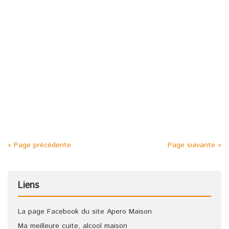
Posted in :
Banane
,
Citron
,
Curaçao
,
Eau de vie
,
Orange
,
Vin blanc
on
11 septembre 2008
by :
admin
Étiquettes :
Apéritif
,
apéritif maison
,
apéro
,
Apéro maison
,
idée apéritif
,
Jus d'andouille blanc
,
recette apéritif
,
recettes
apéritif
5 litres de bon vin blanc 1 litre d’eau de vie 1 kg de sucre 4
oranges et 4 citrons 6 bananes 2 extraits « Noirot » parfum
curaçao blanc Laisser macérer 3 semaines
« Page précédente
Page suivante »
Liens
La page Facebook du site Apero Maison
Ma meilleure cuite, alcool maison