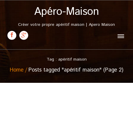
Apéro-Maison
Créer votre propre apéritif maison | Apero Maison
Tag : apéritif maison
Home
Posts tagged "apéritif maison" (Page 2)
10 mars, 2011
Punch Nantais
Posted in :
Citron
,
Orange
,
Punch
,
Punch maison
,
Rhum
,
Sucre de canne
,
Vanille
,
Vin blanc
on
10 mars 2011
by :
admin