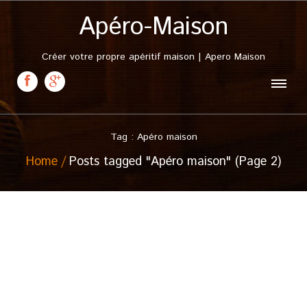
Apéro-Maison
Créer votre propre apéritif maison | Apero Maison
Tag : Apéro maison
Home
Posts tagged "Apéro maison" (Page 2)
10 mars, 2011
Punch Nantais
Posted in :
Citron
,
Orange
,
Punch
,
Punch maison
,
Rhum
,
Sucre de canne
,
Vanille
,
Vin blanc
on
10 mars 2011
by :
admin