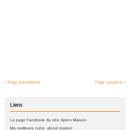
Posted in :
Banane
,
Citron
,
Curaçao
,
Eau de vie
,
Orange
,
Vin blanc
on
11 septembre 2008
by :
admin
Étiquettes :
Apéritif
,
apéritif maison
,
apéro
,
Apéro maison
,
idée apéritif
,
Jus d'andouille blanc
,
recette apéritif
,
recettes
apéritif
5 litres de bon vin blanc 1 litre d’eau de vie 1 kg de sucre 4
oranges et 4 citrons 6 bananes 2 extraits « Noirot » parfum
curaçao blanc Laisser macérer 3 semaines
« Page précédente
Page suivante »
Liens
La page Facebook du site Apero Maison
Ma meilleure cuite, alcool maison