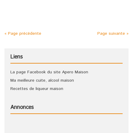
d’orange 1 trait de sirop de grenadine C’est prêt ! Goûtez
cette recette de punch rapide à réaliser !
« Page précédente
Page suivante »
Liens
La page Facebook du site Apero Maison
Ma meilleure cuite, alcool maison
Recettes de liqueur maison
Annonces