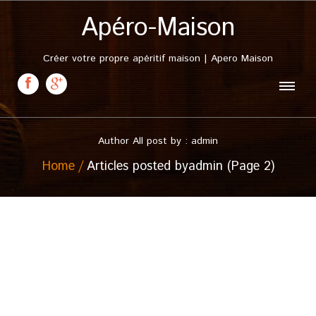
Apéro-Maison
Créer votre propre apéritif maison | Apero Maison
Author All post by : admin
Home
Articles posted byadmin (Page 2)
10 mars, 2011
Punch Nantais
Posted in :
Citron
,
Orange
,
Punch
,
Punch maison
,
Rhum
,
Sucre de canne
,
Vanille
,
Vin blanc
on
10 mars 2011
by :
admin