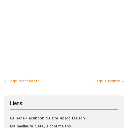
Posted in :
Banane
,
Citron
,
Curaçao
,
Eau de vie
,
Orange
,
Vin blanc
on
11 septembre 2008
by :
admin
Étiquettes :
Apéritif
,
apéritif maison
,
apéro
,
Apéro maison
,
idée apéritif
,
Jus d'andouille blanc
,
recette apéritif
,
recettes
apéritif
5 litres de bon vin blanc 1 litre d’eau de vie 1 kg de sucre 4
oranges et 4 citrons 6 bananes 2 extraits « Noirot » parfum
curaçao blanc Laisser macérer 3 semaines
« Page précédente
Page suivante »
Liens
La page Facebook du site Apero Maison
Ma meilleure cuite, alcool maison