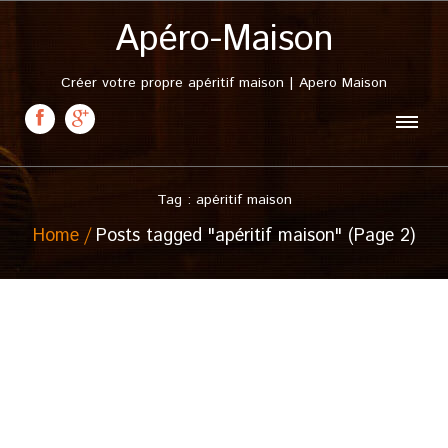
Apéro-Maison
Créer votre propre apéritif maison | Apero Maison
Tag : apéritif maison
Home
Posts tagged "apéritif maison" (Page 2)
10 mars, 2011
Punch Nantais
Posted in :
Citron
,
Orange
,
Punch
,
Punch maison
,
Rhum
,
Sucre de canne
,
Vanille
,
Vin blanc
on
10 mars 2011
by :
admin