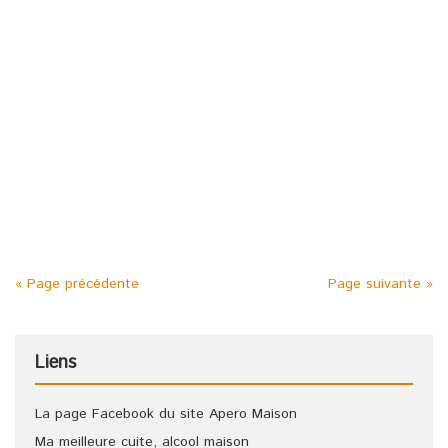
Posted in :
Banane
,
Citron
,
Curaçao
,
Eau de vie
,
Orange
,
Vin blanc
on
11 septembre 2008
by :
admin
Étiquettes :
Apéritif
,
apéritif maison
,
apéro
,
Apéro maison
,
idée apéritif
,
Jus d'andouille blanc
,
recette apéritif
,
recettes
apéritif
5 litres de bon vin blanc 1 litre d’eau de vie 1 kg de sucre 4
oranges et 4 citrons 6 bananes 2 extraits « Noirot » parfum
curaçao blanc Laisser macérer 3 semaines
« Page précédente
Page suivante »
Liens
La page Facebook du site Apero Maison
Ma meilleure cuite, alcool maison